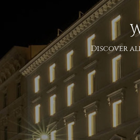
W
Discover al