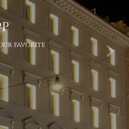
pp
our favorite