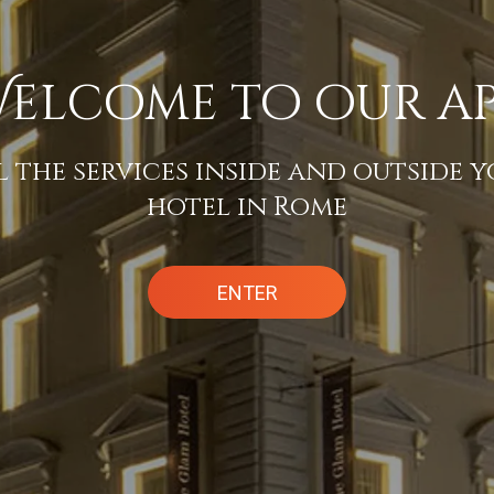
elcome to our a
l the services inside and outside y
hotel in Rome
ENTER